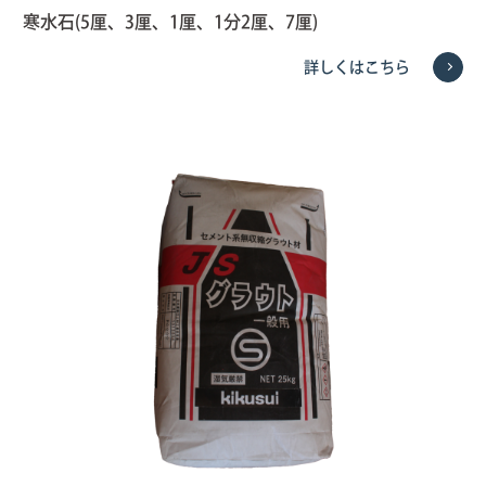
寒水石(5厘、3厘、1厘、1分2厘、7厘)
詳しくはこちら