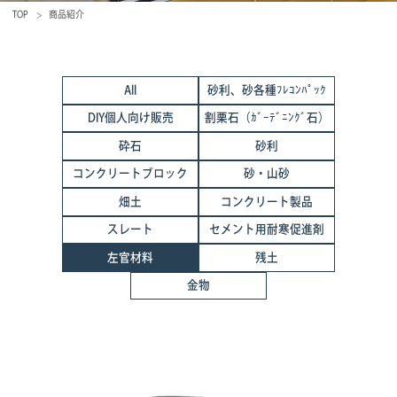
TOP
商品紹介
All
砂利、砂各種ﾌﾚｺﾝﾊﾟｯｸ
DIY個人向け販売
割栗石（ｶﾞｰﾃﾞﾆﾝｸﾞ石）
砕石
砂利
コンクリートブロック
砂・山砂
畑土
コンクリート製品
スレート
セメント用耐寒促進剤
左官材料
残土
金物