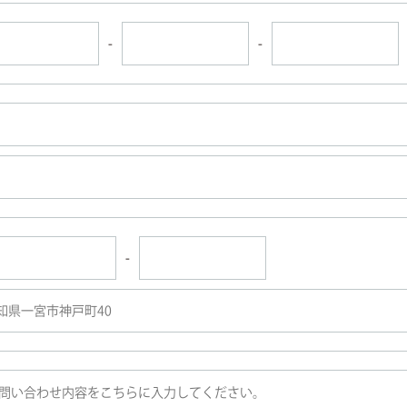
-
-
-