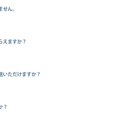
ません。
させていただきます。またお電話、LINEからもお気軽にご相
らえますか？
一般家庭から出た残土も受け入れております。量が多い場合は
送いただけますか？
か？