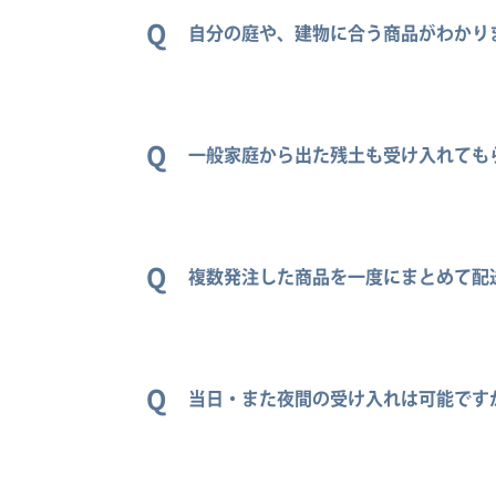
Q
自分の庭や、建物に合う商品がわかり
店頭にご来店いただければ、ご提案
Q
一般家庭から出た残土も受け入れても
したら数量もご提案いたします。
はい、可能です。木村政商会では、
Q
複数発注した商品を一度にまとめて配
一度にまとめて配送可能です。
Q
当日・また夜間の受け入れは可能です